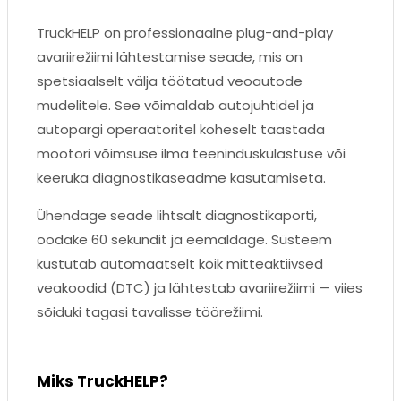
TruckHELP on professionaalne plug-and-play
avariirežiimi lähtestamise seade, mis on
spetsiaalselt välja töötatud veoautode
mudelitele. See võimaldab autojuhtidel ja
autopargi operaatoritel koheselt taastada
mootori võimsuse ilma teeninduskülastuse või
keeruka diagnostikaseadme kasutamiseta.
Ühendage seade lihtsalt diagnostikaporti,
oodake 60 sekundit ja eemaldage. Süsteem
kustutab automaatselt kõik mitteaktiivsed
veakoodid (DTC) ja lähtestab avariirežiimi — viies
sõiduki tagasi tavalisse töörežiimi.
Miks TruckHELP?