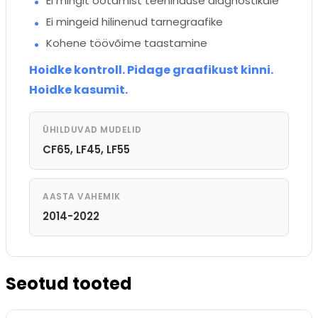
Ei mingit ootamist teeninduse diagnostikale
Ei mingeid hilinenud tarnegraafike
Kohene töövõime taastamine
Hoidke kontroll. Pidage graafikust kinni.
Hoidke kasumit.
ÜHILDUVAD MUDELID
CF65, LF45, LF55
AASTA VAHEMIK
2014-2022
Seotud tooted