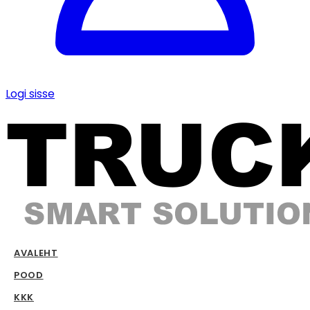
Logi sisse
AVALEHT
POOD
KKK