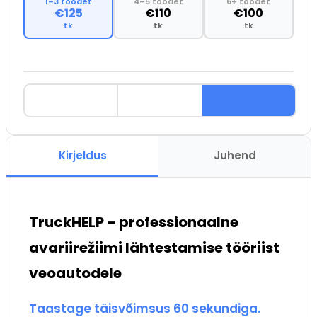
1–3 toodet
4–5 toodet
6+ toodet
€125
€110
€100
tk
tk
tk
Kirjeldus
Juhend
TruckHELP – professionaalne
avariirežiimi lähtestamise tööriist
veoautodele
Taastage täisvõimsus 60 sekundiga.