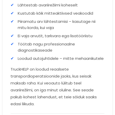
Lähtestab avariirežiimi koheselt
Kustutab kõik mitteaktiivsed veakoodid
Piiramatu arv lähtestamisi – kasutage nii
mitu korda, kui vaja
Ei vaja arvutit, tarkvara ega lisatööriistu
Töötab nagu professionaalne
diagnostikaseade
Loodud autojuhtidele – mitte mehaanikutele
TruckHELP on loodud reaalsete
transpordioperatsioonide jaoks, kus seisak
maksab raha. Kui veoauto lülitub teel
avariirežiimi, on iga minut oluline. See seade
pakub kohest lahendust, et teie sõiduk saaks
edasi liikuda.