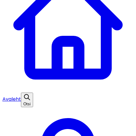
Avaleht
Otsi