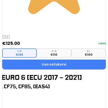
(22)
€
125.00
Laos
1–3
4–5
6+
€125
€110
€100
Lisa ostukorvi