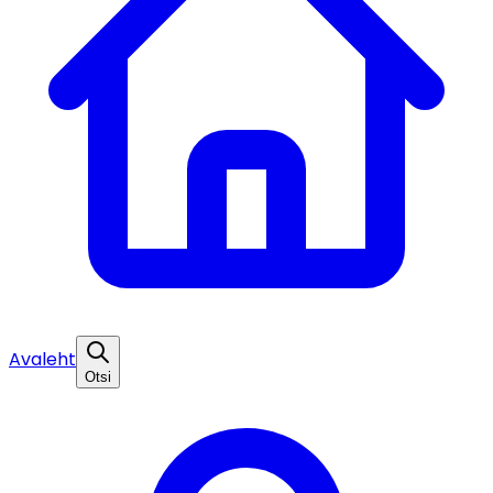
Avaleht
Otsi