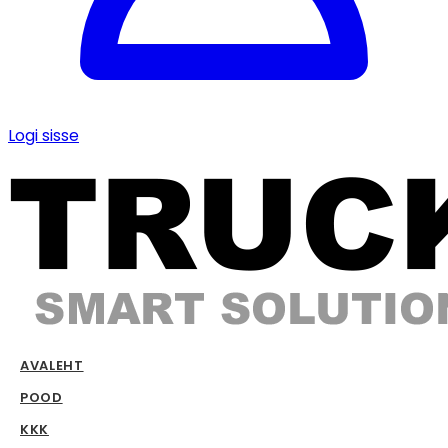
Logi sisse
AVALEHT
POOD
KKK