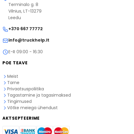
Tarneajad on hinnangulised ja võivad
Terminalo g. 8
vastava kullerteenuse veebilehel.
kullerteenuse töökoormuse tõttu erineda.
Vilnius, LT-13279
Kui teil on küsimusi tarne kohta, palun
võtke meiega
Leedu
ühendust
.
+370 667 77772
info@truckhelp.lt
E-R 09:00 - 16:30
POE TEAVE
Meist
Tarne
Privaatsuspoliitika
Tagastamine ja tagasimaksed
Tingimused
Võtke meiega ühendust
AKTSEPTEERIME