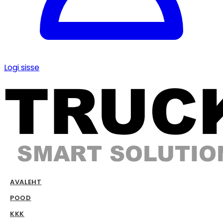
Logi sisse
AVALEHT
POOD
KKK