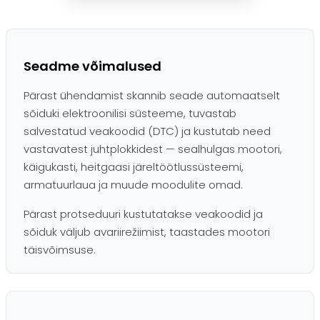
Seadme võimalused
Pärast ühendamist skannib seade automaatselt
sõiduki elektroonilisi süsteeme, tuvastab
salvestatud veakoodid (DTC) ja kustutab need
vastavatest juhtplokkidest — sealhulgas mootori,
käigukasti, heitgaasi järeltöötlussüsteemi,
armatuurlaua ja muude moodulite omad.
Pärast protseduuri kustutatakse veakoodid ja
sõiduk väljub avariirežiimist, taastades mootori
täisvõimsuse.