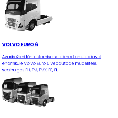
VOLVO EURO 6
Avariirežiimi lähtestamise seadmed on saadaval
enamikule Volvo Euro 6 veoautode mudelitele,
sealhulgas FH, FM, FMX, FE, FL.