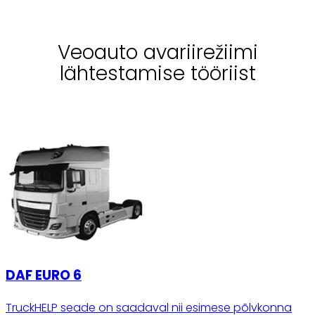
Veoauto avariirežiimi
lähtestamise tööriist
DAF EURO 6
TruckHELP seade on saadaval nii esimese põlvkonna