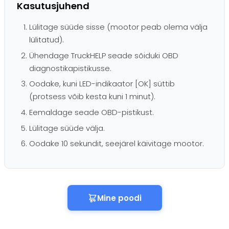
Kasutusjuhend
Lülitage süüde sisse (mootor peab olema välja
lülitatud).
Ühendage TruckHELP seade sõiduki OBD
diagnostikapistikusse.
Oodake, kuni LED-indikaator [OK] süttib
(protsess võib kesta kuni 1 minut).
Eemaldage seade OBD-pistikust.
Lülitage süüde välja.
Oodake 10 sekundit, seejärel käivitage mootor.
Mine poodi