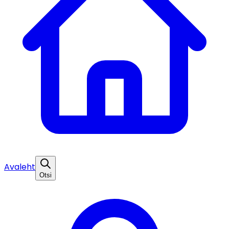
Avaleht
Otsi