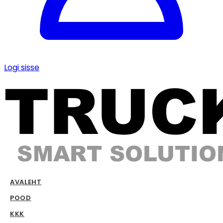
Logi sisse
AVALEHT
POOD
KKK