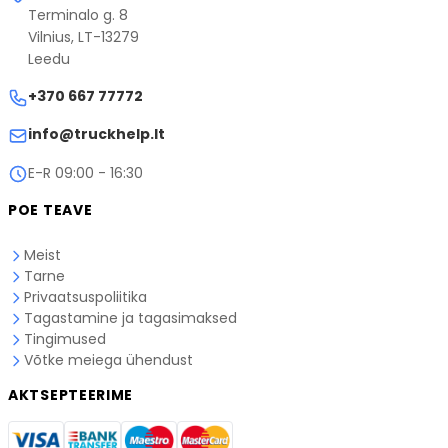
Tarneajad on hinnangulised ja võivad
Terminalo g. 8
vastava kullerteenuse veebilehel.
kullerteenuse töökoormuse tõttu erineda.
Vilnius, LT-13279
Kui teil on küsimusi tarne kohta, palun
võtke meiega
Leedu
ühendust
.
+370 667 77772
info@truckhelp.lt
E-R 09:00 - 16:30
POE TEAVE
Meist
Tarne
Privaatsuspoliitika
Tagastamine ja tagasimaksed
Tingimused
Võtke meiega ühendust
AKTSEPTEERIME