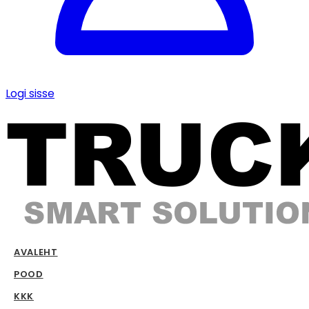
Logi sisse
AVALEHT
POOD
KKK