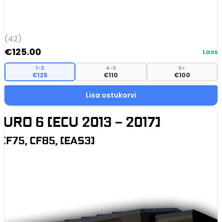
(42)
€
125.00
Laos
1–3
4–5
6+
€125
€110
€100
Lisa ostukorvi