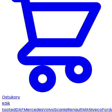
Ostukorv
Kõik
tooted
DAF
Mercedes
Volvo
Scania
Renault
MAN
Iveco
Ford