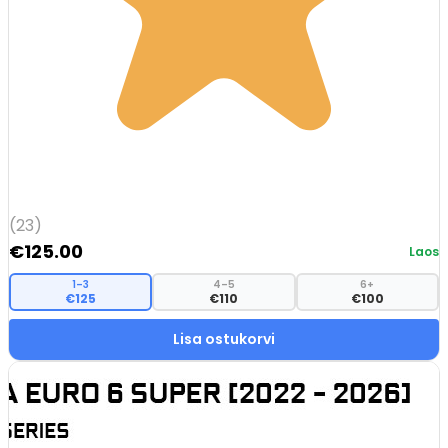
(23)
€
125.00
Laos
1–3
4–5
6+
€125
€110
€100
Lisa ostukorvi