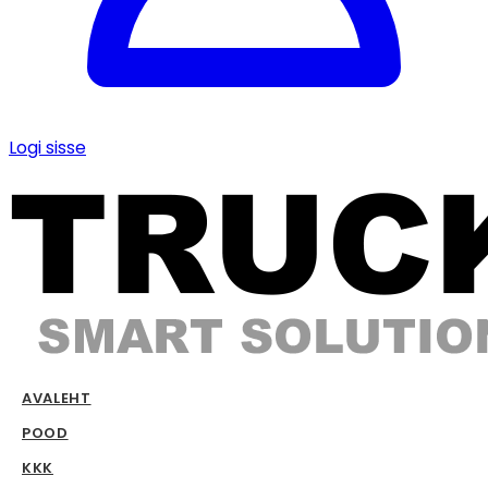
Logi sisse
AVALEHT
POOD
KKK