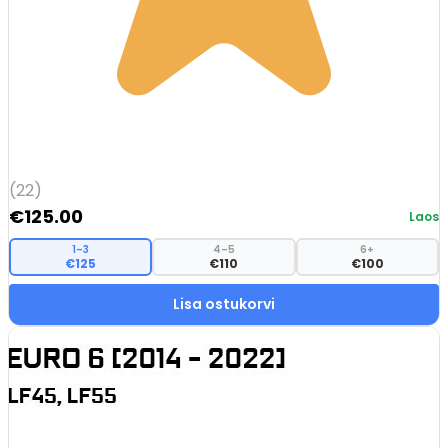
(22)
€
125.00
Laos
1–3
4–5
6+
€125
€110
€100
Lisa ostukorvi