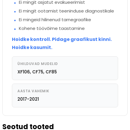
Ei mingit asjatut evakueerimist
Ei mingit ootamist teeninduse diagnostikale
Ei mingeid hilinenud tarnegraafike
Kohene töövõime taastamine
Hoidke kontroll. Pidage graafikust kinni.
Hoidke kasumit.
ÜHILDUVAD MUDELID
XF106, CF75, CF85
AASTA VAHEMIK
2017-2021
Seotud tooted