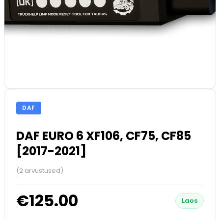
DAF
DAF EURO 6 XF106, CF75, CF85
[2017-2021]
(2 arvustused)
€125.00
Laos