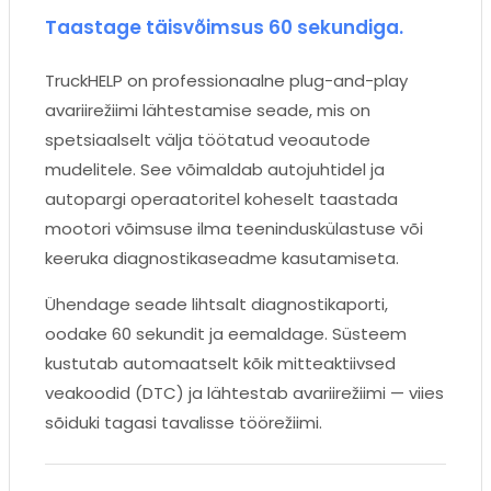
Taastage täisvõimsus 60 sekundiga.
TruckHELP on professionaalne plug-and-play
avariirežiimi lähtestamise seade, mis on
spetsiaalselt välja töötatud veoautode
mudelitele. See võimaldab autojuhtidel ja
autopargi operaatoritel koheselt taastada
mootori võimsuse ilma teeninduskülastuse või
keeruka diagnostikaseadme kasutamiseta.
Ühendage seade lihtsalt diagnostikaporti,
oodake 60 sekundit ja eemaldage. Süsteem
kustutab automaatselt kõik mitteaktiivsed
veakoodid (DTC) ja lähtestab avariirežiimi — viies
sõiduki tagasi tavalisse töörežiimi.