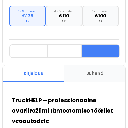
1–3 toodet
4–5 toodet
6+ toodet
€125
€110
€100
tk
tk
tk
Kirjeldus
Juhend
TruckHELP – professionaalne
avariirežiimi lähtestamise tööriist
veoautodele