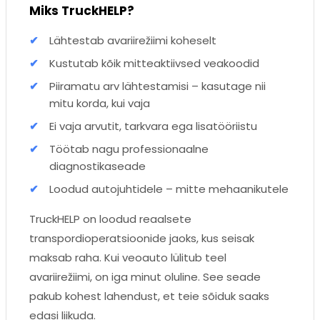
Miks TruckHELP?
Lähtestab avariirežiimi koheselt
Kustutab kõik mitteaktiivsed veakoodid
Piiramatu arv lähtestamisi – kasutage nii
mitu korda, kui vaja
Ei vaja arvutit, tarkvara ega lisatööriistu
Töötab nagu professionaalne
diagnostikaseade
Loodud autojuhtidele – mitte mehaanikutele
TruckHELP on loodud reaalsete
transpordioperatsioonide jaoks, kus seisak
maksab raha. Kui veoauto lülitub teel
avariirežiimi, on iga minut oluline. See seade
pakub kohest lahendust, et teie sõiduk saaks
edasi liikuda.