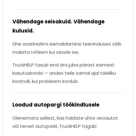
Vähendage seisakuid. Vähendage
kulusid.
Ühe avariirežiimi eemaldamine teeninduses võib
maksta rohkem kui seade ise.
TruckHELP tasub end ära juba pärast esimest
kasutuskorda — andes teile samal ajal täieliku
kontrolli, kui probleem kordub.
Loodud autopargi töökindlusele
Olenemata sellest, kas haldate ühte veoautot
või tervet autoparki, TruckHELP tagab: