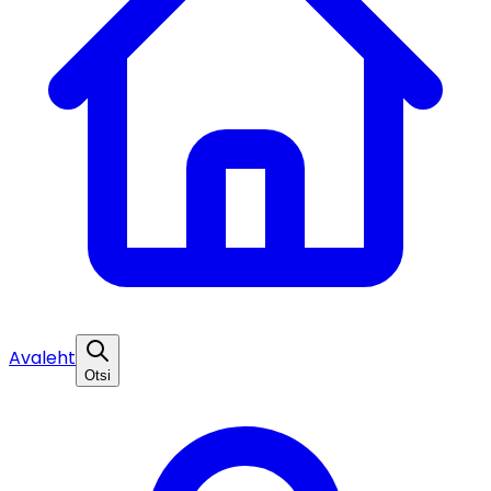
Avaleht
Otsi