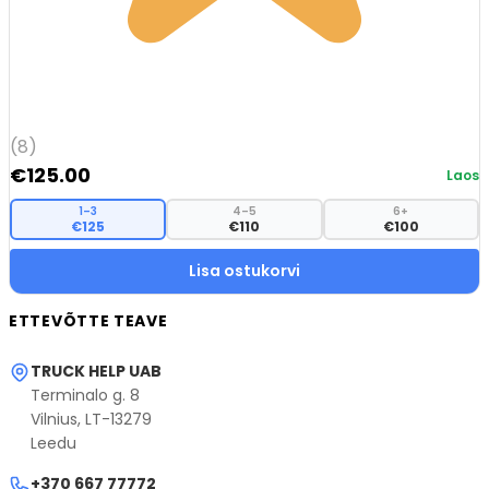
(8)
€
125.00
Laos
1–3
4–5
6+
€125
€110
€100
Lisa ostukorvi
ETTEVÕTTE TEAVE
TRUCK HELP UAB
Terminalo g. 8
Vilnius, LT-13279
Leedu
+370 667 77772