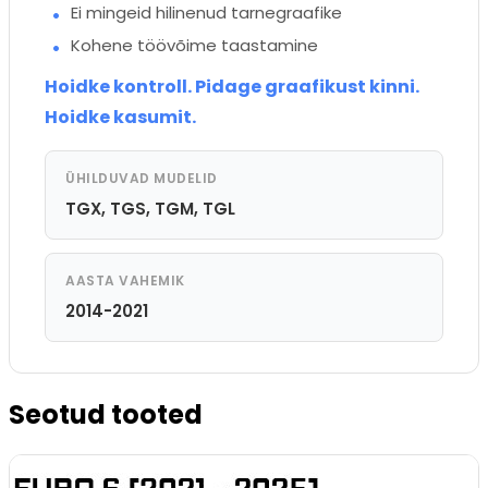
Ei mingeid hilinenud tarnegraafike
Kohene töövõime taastamine
Hoidke kontroll. Pidage graafikust kinni.
Hoidke kasumit.
ÜHILDUVAD MUDELID
TGX, TGS, TGM, TGL
AASTA VAHEMIK
2014-2021
Seotud tooted