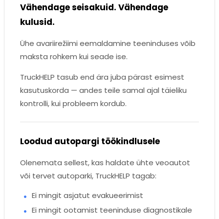
Vähendage seisakuid. Vähendage
kulusid.
Ühe avariirežiimi eemaldamine teeninduses võib
maksta rohkem kui seade ise.
TruckHELP tasub end ära juba pärast esimest
kasutuskorda — andes teile samal ajal täieliku
kontrolli, kui probleem kordub.
Loodud autopargi töökindlusele
Olenemata sellest, kas haldate ühte veoautot
või tervet autoparki, TruckHELP tagab:
Ei mingit asjatut evakueerimist
Ei mingit ootamist teeninduse diagnostikale