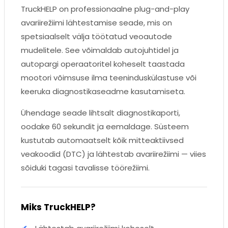
TruckHELP on professionaalne plug-and-play
avariirežiimi lähtestamise seade, mis on
spetsiaalselt välja töötatud veoautode
mudelitele. See võimaldab autojuhtidel ja
autopargi operaatoritel koheselt taastada
mootori võimsuse ilma teeninduskülastuse või
keeruka diagnostikaseadme kasutamiseta.
Ühendage seade lihtsalt diagnostikaporti,
oodake 60 sekundit ja eemaldage. Süsteem
kustutab automaatselt kõik mitteaktiivsed
veakoodid (DTC) ja lähtestab avariirežiimi — viies
sõiduki tagasi tavalisse töörežiimi.
Miks TruckHELP?