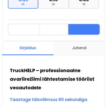
tk
tk
tk
Kirjeldus
Juhend
TruckHELP – professionaalne
avariirežiimi lähtestamise tööriist
veoautodele
Taastage täisvõimsus 60 sekundiga.