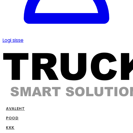
Logi sisse
AVALEHT
POOD
KKK