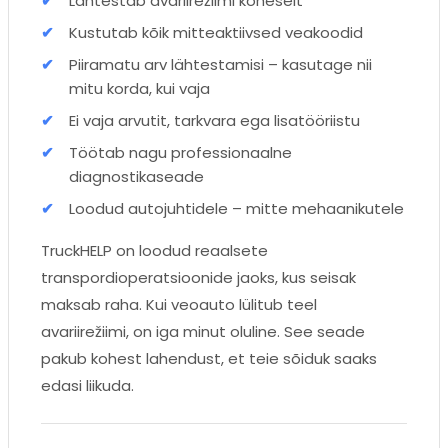
Lähtestab avariirežiimi koheselt
Kustutab kõik mitteaktiivsed veakoodid
Piiramatu arv lähtestamisi – kasutage nii
mitu korda, kui vaja
Ei vaja arvutit, tarkvara ega lisatööriistu
Töötab nagu professionaalne
diagnostikaseade
Loodud autojuhtidele – mitte mehaanikutele
TruckHELP on loodud reaalsete
transpordioperatsioonide jaoks, kus seisak
maksab raha. Kui veoauto lülitub teel
avariirežiimi, on iga minut oluline. See seade
pakub kohest lahendust, et teie sõiduk saaks
edasi liikuda.