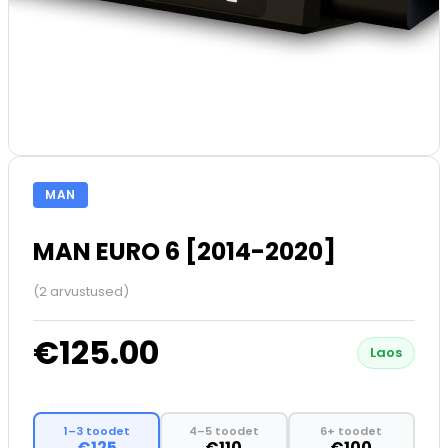
MAN
MAN EURO 6 [2014-2020]
(2 arvustused)
€125.00
Laos
1–3 toodet
4–5 toodet
6+ toodet
€125
€110
€100