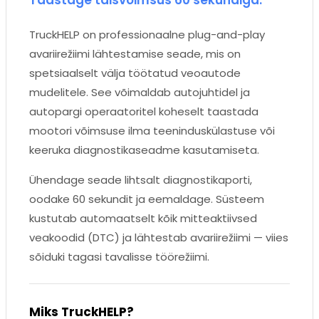
TruckHELP on professionaalne plug-and-play
avariirežiimi lähtestamise seade, mis on
spetsiaalselt välja töötatud veoautode
mudelitele. See võimaldab autojuhtidel ja
autopargi operaatoritel koheselt taastada
mootori võimsuse ilma teeninduskülastuse või
keeruka diagnostikaseadme kasutamiseta.
Ühendage seade lihtsalt diagnostikaporti,
oodake 60 sekundit ja eemaldage. Süsteem
kustutab automaatselt kõik mitteaktiivsed
veakoodid (DTC) ja lähtestab avariirežiimi — viies
sõiduki tagasi tavalisse töörežiimi.
Miks TruckHELP?