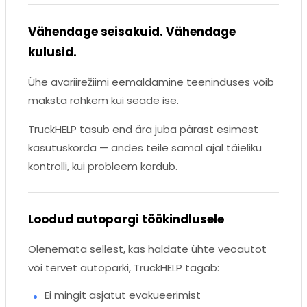
Vähendage seisakuid. Vähendage
kulusid.
Ühe avariirežiimi eemaldamine teeninduses võib
maksta rohkem kui seade ise.
TruckHELP tasub end ära juba pärast esimest
kasutuskorda — andes teile samal ajal täieliku
kontrolli, kui probleem kordub.
Loodud autopargi töökindlusele
Olenemata sellest, kas haldate ühte veoautot
või tervet autoparki, TruckHELP tagab:
Ei mingit asjatut evakueerimist