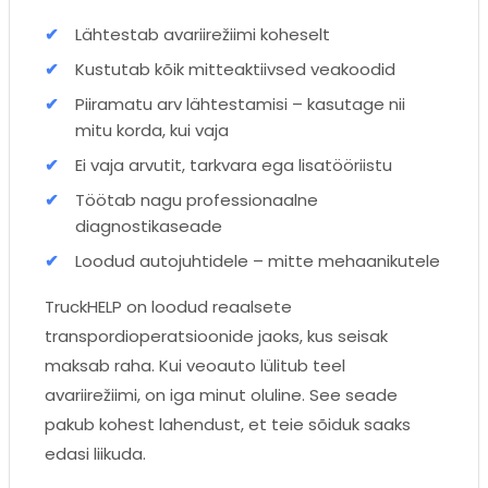
Lähtestab avariirežiimi koheselt
Kustutab kõik mitteaktiivsed veakoodid
Piiramatu arv lähtestamisi – kasutage nii
mitu korda, kui vaja
Ei vaja arvutit, tarkvara ega lisatööriistu
Töötab nagu professionaalne
diagnostikaseade
Loodud autojuhtidele – mitte mehaanikutele
TruckHELP on loodud reaalsete
transpordioperatsioonide jaoks, kus seisak
maksab raha. Kui veoauto lülitub teel
avariirežiimi, on iga minut oluline. See seade
pakub kohest lahendust, et teie sõiduk saaks
edasi liikuda.