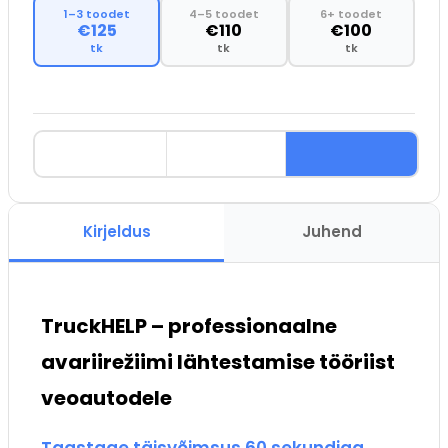
1–3 toodet
4–5 toodet
6+ toodet
€125
€110
€100
tk
tk
tk
Kirjeldus
Juhend
TruckHELP – professionaalne
avariirežiimi lähtestamise tööriist
veoautodele
Taastage täisvõimsus 60 sekundiga.