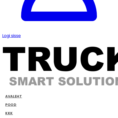
Logi sisse
AVALEHT
POOD
KKK