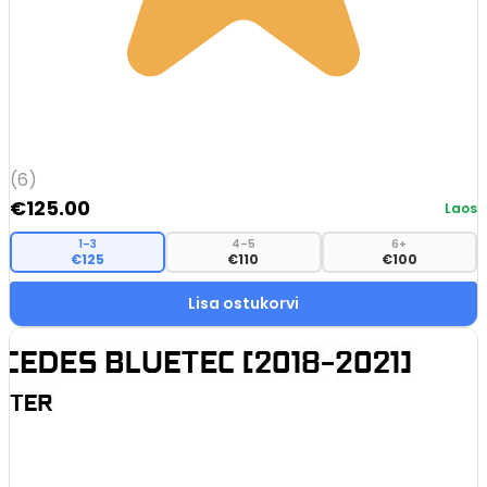
(6)
€
125.00
Laos
1–3
4–5
6+
€125
€110
€100
Lisa ostukorvi