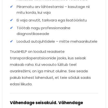
Piiramatu arv lähtestamisi – kasutage nii
mitu korda, kui vaja
Ei vaja arvutit, tarkvara ega lisatööriistu
Töötab nagu professionaalne
diagnostikaseade
Loodud autojuhtidele – mitte mehaanikutele
TruckHELP on loodud reaalsete
transpordioperatsioonide jaoks, kus seisak
maksab raha. Kui veoauto lülitub teel
avariirežiimi, on iga minut oluline. See seade
pakub kohest lahendust, et teie sõiduk saaks
edasi liikuda.
Vähendage seisakuid. Vähendage