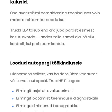
kulusid.
Ühe avariirežiimi eemaldamine teeninduses võib
maksta rohkem kui seade ise.
TruckHELP tasub end ära juba pärast esimest
kasutuskorda — andes teile samal ajal täieliku
kontrolli, kui probleem kordub.
Loodud autopargi töökindlusele
Olenemata sellest, kas haldate ühte veoautot
või tervet autoparki, TruckHELP tagab:
Ei mingit asjatut evakueerimist
Ei mingit ootamist teeninduse diagnostikale
Ei mingeid hilinenud tarnegraafike