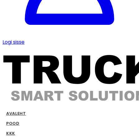
Logi sisse
AVALEHT
POOD
KKK