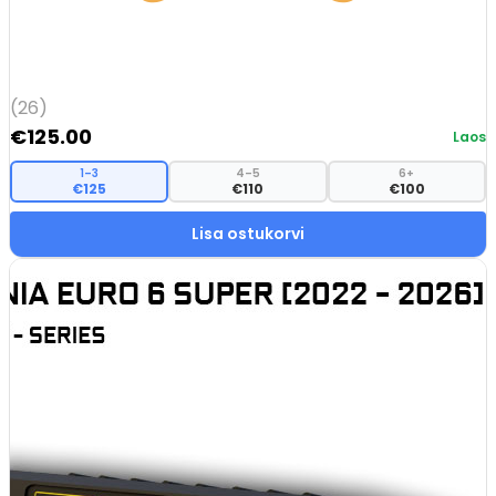
(26)
€
125.00
Laos
1–3
4–5
6+
€125
€110
€100
Lisa ostukorvi