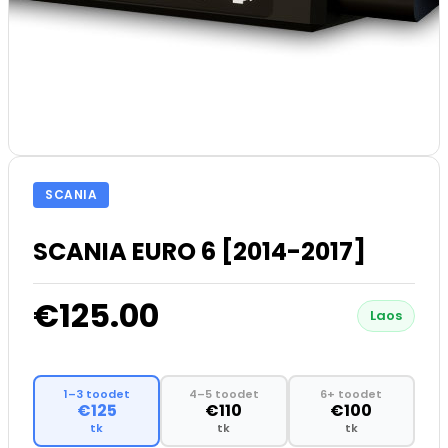
SCANIA
SCANIA EURO 6 [2014-2017]
€125.00
Laos
1–3 toodet
4–5 toodet
6+ toodet
€125
€110
€100
tk
tk
tk