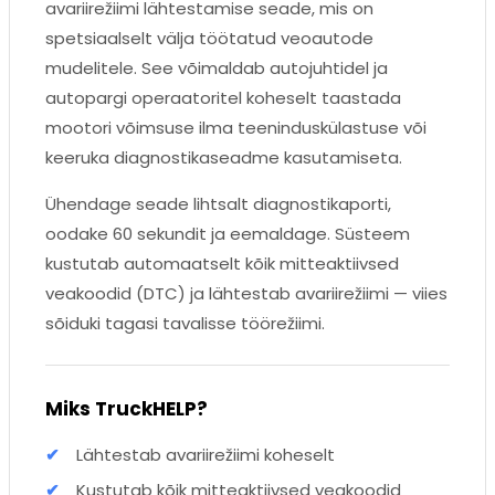
avariirežiimi lähtestamise seade, mis on
spetsiaalselt välja töötatud veoautode
mudelitele. See võimaldab autojuhtidel ja
autopargi operaatoritel koheselt taastada
mootori võimsuse ilma teeninduskülastuse või
keeruka diagnostikaseadme kasutamiseta.
Ühendage seade lihtsalt diagnostikaporti,
oodake 60 sekundit ja eemaldage. Süsteem
kustutab automaatselt kõik mitteaktiivsed
veakoodid (DTC) ja lähtestab avariirežiimi — viies
sõiduki tagasi tavalisse töörežiimi.
Miks TruckHELP?
Lähtestab avariirežiimi koheselt
Kustutab kõik mitteaktiivsed veakoodid