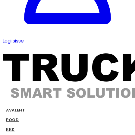
Logi sisse
AVALEHT
POOD
KKK