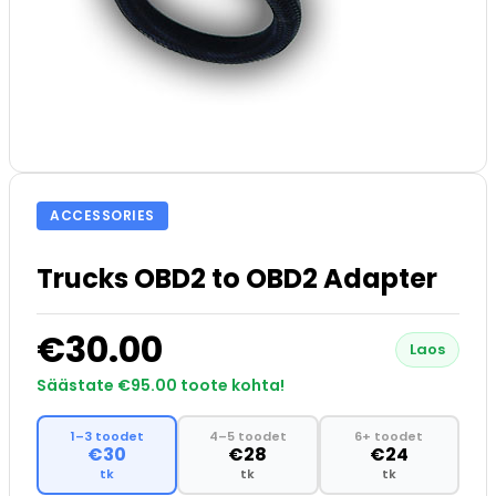
ACCESSORIES
Trucks OBD2 to OBD2 Adapter
€30.00
Laos
Säästate €95.00 toote kohta!
1–3 toodet
4–5 toodet
6+ toodet
€30
€28
€24
tk
tk
tk