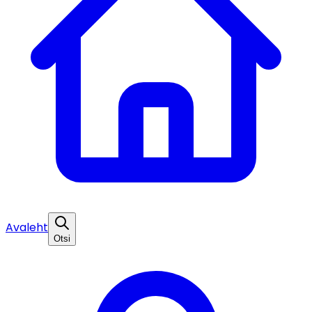
Avaleht
Otsi