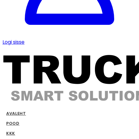
Logi sisse
AVALEHT
POOD
KKK