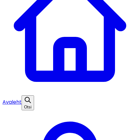
Avaleht
Otsi