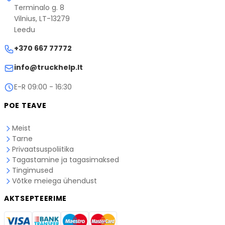
Tarneajad on hinnangulised ja võivad
Terminalo g. 8
vastava kullerteenuse veebilehel.
kullerteenuse töökoormuse tõttu erineda.
Vilnius, LT-13279
Kui teil on küsimusi tarne kohta, palun
võtke meiega
Leedu
ühendust
.
+370 667 77772
info@truckhelp.lt
E-R 09:00 - 16:30
POE TEAVE
Meist
Tarne
Privaatsuspoliitika
Tagastamine ja tagasimaksed
Tingimused
Võtke meiega ühendust
AKTSEPTEERIME