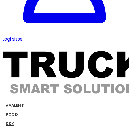
Logi sisse
AVALEHT
POOD
KKK