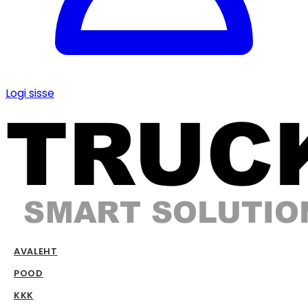
Logi sisse
AVALEHT
POOD
KKK